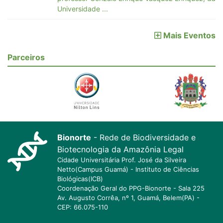
Universidade ...
Mais Eventos
Parceiros
Bionorte
- Rede de Biodiversidade e
Biotecnologia da Amazônia Legal
Cidade Universitária Prof. José da Silveira
Netto(Campus Guamá) - Instituto de Ciências
Biológicas(ICB)
Coordenação Geral do PPG-Bionorte - Sala 225
Av. Augusto Corrêa, nº 1, Guamá, Belem(PA) -
CEP: 66.075-110