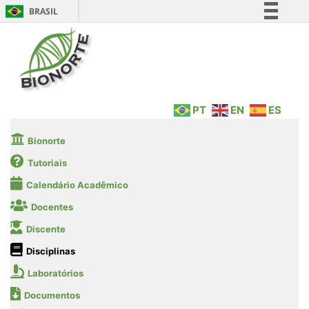
BRASIL
Simplifique!
Comunica BR
Participe
Acesso à informação
PT
EN
ES
Legislação
Canais
Bionorte
Tutoriais
Calendário Acadêmico
Docentes
Discente
Disciplinas
Laboratórios
Documentos