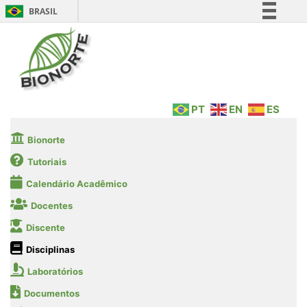
BRASIL
Simplifique!
Comunica BR
Participe
Acesso à informação
PT
EN
ES
Legislação
Canais
Bionorte
Tutoriais
Calendário Acadêmico
Docentes
Discente
Disciplinas
Laboratórios
Documentos