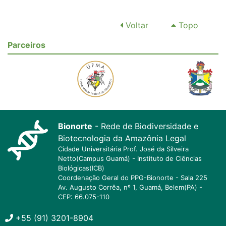
Voltar
Topo
Parceiros
Bionorte
- Rede de Biodiversidade e
Biotecnologia da Amazônia Legal
Cidade Universitária Prof. José da Silveira
Netto(Campus Guamá) - Instituto de Ciências
Biológicas(ICB)
Coordenação Geral do PPG-Bionorte - Sala 225
Av. Augusto Corrêa, nº 1, Guamá, Belem(PA) -
CEP: 66.075-110
+55 (91) 3201-8904