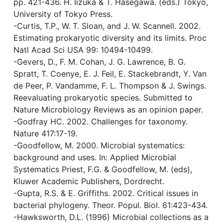
pp. 421-436. H. Iizuka & T. Hasegawa. (eds.) Tokyo,
University of Tokyo Press.
-Curtis, T.P., W. T. Sloan, and J. W. Scannell. 2002.
Estimating prokaryotic diversity and its limits. Proc
Natl Acad Sci USA 99: 10494-10499.
-Gevers, D., F. M. Cohan, J. G. Lawrence, B. G.
Spratt, T. Coenye, E. J. Feil, E. Stackebrandt, Y. Van
de Peer, P. Vandamme, F. L. Thompson & J. Swings.
Reevaluating prokaryotic species. Submitted to
Nature Microbiology Reviews as an opinion paper.
-Godfray HC. 2002. Challenges for taxonomy.
Nature 417:17-19.
-Goodfellow, M. 2000. Microbial systematics:
background and uses. In: Applied Microbial
Systematics Priest, F.G. & Goodfellow, M. (eds),
Kluwer Academic Publishers, Dordrecht.
-Gupta, R.S. & E. Griffiths. 2002. Critical issues in
bacterial phylogeny. Theor. Popul. Biol. 61:423-434.
-Hawksworth, D.L. (1996) Microbial collections as a