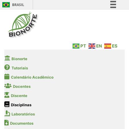
BRASIL
Simplifique!
Comunica BR
Participe
Acesso à informação
PT
EN
ES
Legislação
Canais
Bionorte
Tutoriais
Calendário Acadêmico
Docentes
Discente
Disciplinas
Laboratórios
Documentos