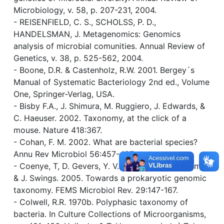
Microbiology, v. 58, p. 207-231, 2004.
- REISENFIELD, C. S., SCHOLSS, P. D.,
HANDELSMAN, J. Metagenomics: Genomics
analysis of microbial comunities. Annual Review of
Genetics, v. 38, p. 525-562, 2004.
- Boone, D.R. & Castenholz, R.W. 2001. Bergey´s
Manual of Systematic Bacteriology 2nd ed., Volume
One, Springer-Verlag, USA.
- Bisby F.A., J. Shimura, M. Ruggiero, J. Edwards, &
C. Haeuser. 2002. Taxonomy, at the click of a
mouse. Nature 418:367.
- Cohan, F. M. 2002. What are bacterial species?
Annu Rev Microbiol 56:457-487.
- Coenye, T, D. Gevers, Y. V. de Peer, P. Vandamme,
& J. Swings. 2005. Towards a prokaryotic genomic
taxonomy. FEMS Microbiol Rev. 29:147-167.
- Colwell, R.R. 1970b. Polyphasic taxonomy of
bacteria. In Culture Collections of Microorganisms,