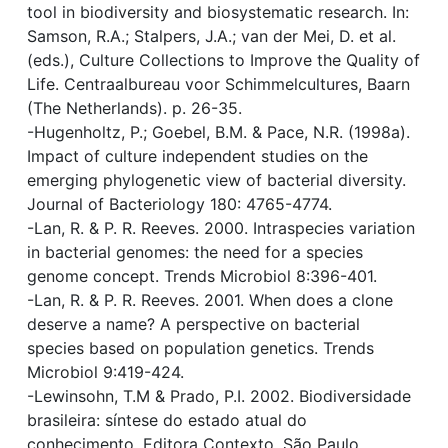
tool in biodiversity and biosystematic research. In:
Samson, R.A.; Stalpers, J.A.; van der Mei, D. et al.
(eds.), Culture Collections to Improve the Quality of
Life. Centraalbureau voor Schimmelcultures, Baarn
(The Netherlands). p. 26-35.
-Hugenholtz, P.; Goebel, B.M. & Pace, N.R. (1998a).
Impact of culture independent studies on the
emerging phylogenetic view of bacterial diversity.
Journal of Bacteriology 180: 4765-4774.
-Lan, R. & P. R. Reeves. 2000. Intraspecies variation
in bacterial genomes: the need for a species
genome concept. Trends Microbiol 8:396-401.
-Lan, R. & P. R. Reeves. 2001. When does a clone
deserve a name? A perspective on bacterial
species based on population genetics. Trends
Microbiol 9:419-424.
-Lewinsohn, T.M & Prado, P.I. 2002. Biodiversidade
brasileira: síntese do estado atual do
conhecimento. Editora Contexto, São Paulo.