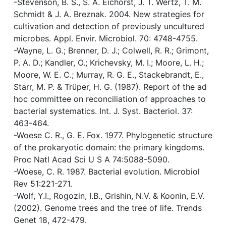
-Stevenson, B. S., S. A. Eichorst, J. T. Wertz, T. M.
Schmidt & J. A. Breznak. 2004. New strategies for
cultivation and detection of previously uncultured
microbes. Appl. Envir. Microbiol. 70: 4748-4755.
-Wayne, L. G.; Brenner, D. J.; Colwell, R. R.; Grimont,
P. A. D.; Kandler, O.; Krichevsky, M. I.; Moore, L. H.;
Moore, W. E. C.; Murray, R. G. E., Stackebrandt, E.,
Starr, M. P. & Trüper, H. G. (1987). Report of the ad
hoc committee on reconciliation of approaches to
bacterial systematics. Int. J. Syst. Bacteriol. 37:
463-464.
-Woese C. R., G. E. Fox. 1977. Phylogenetic structure
of the prokaryotic domain: the primary kingdoms.
Proc Natl Acad Sci U S A 74:5088-5090.
-Woese, C. R. 1987. Bacterial evolution. Microbiol
Rev 51:221-271.
-Wolf, Y.I., Rogozin, I.B., Grishin, N.V. & Koonin, E.V.
(2002). Genome trees and the tree of life. Trends
Genet 18, 472-479.