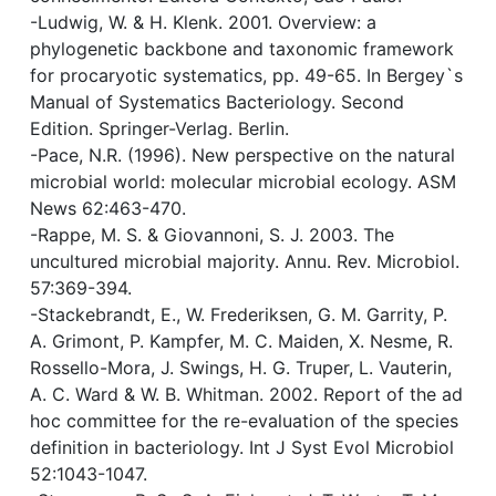
-Ludwig, W. & H. Klenk. 2001. Overview: a
phylogenetic backbone and taxonomic framework
for procaryotic systematics, pp. 49-65. In Bergey`s
Manual of Systematics Bacteriology. Second
Edition. Springer-Verlag. Berlin.
-Pace, N.R. (1996). New perspective on the natural
microbial world: molecular microbial ecology. ASM
News 62:463-470.
-Rappe, M. S. & Giovannoni, S. J. 2003. The
uncultured microbial majority. Annu. Rev. Microbiol.
57:369-394.
-Stackebrandt, E., W. Frederiksen, G. M. Garrity, P.
A. Grimont, P. Kampfer, M. C. Maiden, X. Nesme, R.
Rossello-Mora, J. Swings, H. G. Truper, L. Vauterin,
A. C. Ward & W. B. Whitman. 2002. Report of the ad
hoc committee for the re-evaluation of the species
definition in bacteriology. Int J Syst Evol Microbiol
52:1043-1047.