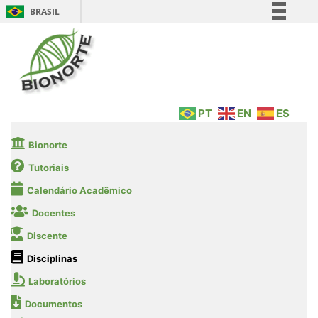
BRASIL
Simplifique!
Comunica BR
Participe
Acesso à informação
PT
EN
ES
Legislação
Canais
Bionorte
Tutoriais
Calendário Acadêmico
Docentes
Discente
Disciplinas
Laboratórios
Documentos