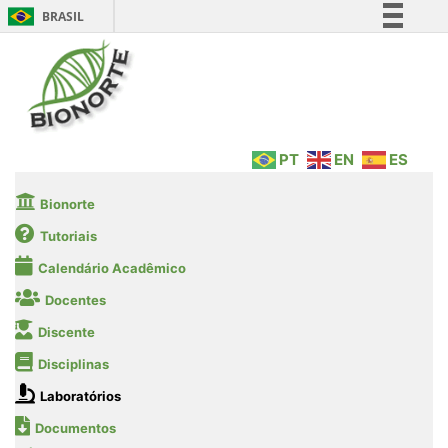
BRASIL
Simplifique!
Comunica BR
Participe
Acesso à informação
PT
EN
ES
Legislação
Canais
Bionorte
Tutoriais
Calendário Acadêmico
Docentes
Discente
Disciplinas
Laboratórios
Documentos