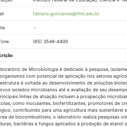
il
fabiano.goncalves@ifmt.edu.br
na
--
fone
(65) 3548-4400
crição
boratório de Microbiologia é dedicado à pesquisa, isolam
organismos com potencial de aplicação nos setores agrícola
aestrutura é voltada ao desenvolvimento de soluções biot
ovos isolados microbianos até a avaliação de seu desemp
rincipais linhas de atuação incluem a prospecção microbi
colas, como inoculantes, biofertilizantes, promotores de c
ógico, contribuindo para uma agricultura mais sustentável
rea de biocombustíveis, o laboratório realiza pesquisas vo
duras, bactérias e fungos aplicados à produção de etanol 