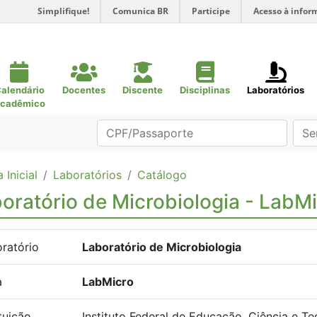
Simplifique!
Comunica BR
Participe
Acesso à infor
alendário
Docentes
Discente
Disciplinas
Laboratórios
cadêmico
.
 Inicial
Laboratórios
Catálogo
oratório de Microbiologia - LabM
ratório
Laboratório de Microbiologia
a
LabMicro
ituição
Instituto Federal de Educação, Ciência e T