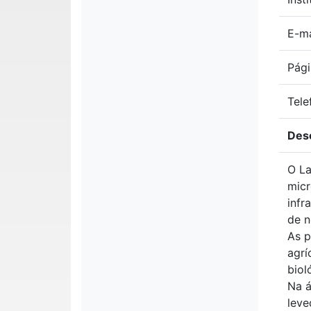
E-ma
Pági
Tele
Des
O La
micr
infr
de n
As p
agrí
biol
Na á
leve