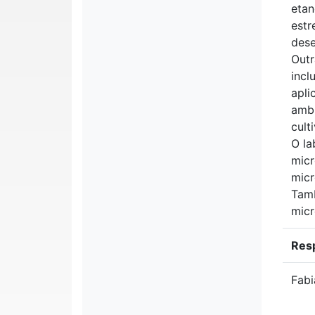
etan
estr
dese
Outr
incl
apli
ambi
cult
O la
micr
micr
Tamb
micr
Res
Fabi