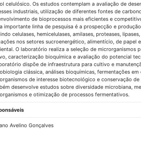
ol celulósico. Os estudos contemplam a avaliação de dese
esses industriais, utilização de diferentes fontes de carbo
nvolvimento de bioprocessos mais eficientes e competitiv
a importante linha de pesquisa é a prospecção e produção 
uindo celulases, hemicelulases, amilases, proteases, lipase
cações nos setores sucroenergético, alimentício, de papel e 
ental. O laboratório realiza a seleção de microrganismos 
ivo, caracterização bioquímica e avaliação do potencial te
boratório dispõe de infraestrutura para cultivo e manuten
obiologia clássica, análises bioquímicas, fermentações em e
organismos de interesse biotecnológico e conservação de 
ém desenvolve estudos sobre diversidade microbiana, met
organismos e otimização de processos fermentativos.
ponsáveis
ano Avelino Gonçalves