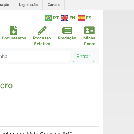
mação
Legislação
Canais
PT
EN
ES
Documentos
Processo
Produção
Minha
Seletivo
Conta
Entrar
icro
ecnologia de Mato Grosso - IFMT