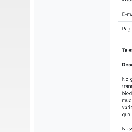
E-ma
Pági
Tele
Des
No g
tran
biod
muda
vari
qual
Noss