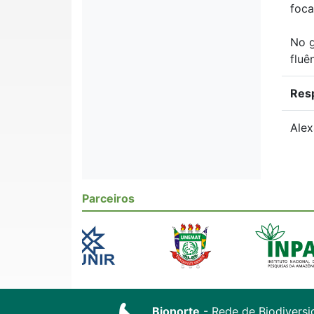
foca
No g
fluê
Res
Alex
Parceiros
Bionorte
- Rede de Biodiversi