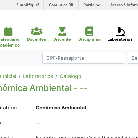
Simplifique!
Comunica BR
Participe
Acesso à infor
alendário
Docentes
Discente
Disciplinas
Laboratórios
cadêmico
.
 Inicial
Laboratórios
Catálogo
ômica Ambiental - --
ratório
Genômica Ambiental
a
--
ituição
Instituto Tecnológico Vale - Desenvolvimen