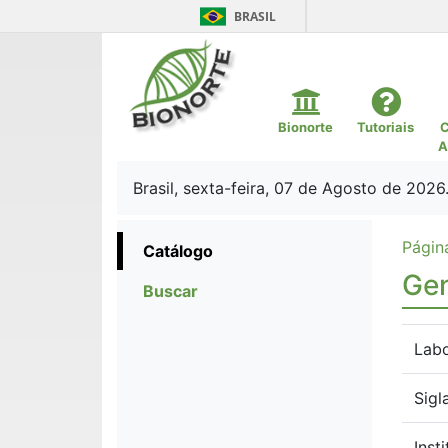
BRASIL
Bionorte
Tutoriais
C
A
Brasil, sexta-feira, 07 de Agosto de 2026
Página
Catálogo
Gen
Buscar
Labo
Sigl
Inst