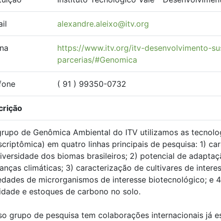
il
alexandre.aleixo@itv.org
na
https://www.itv.org/itv-desenvolvimento-s
parcerias/#Genomica
fone
( 91 ) 99350-0732
crição
rupo de Genômica Ambiental do ITV utilizamos as tecnolo
scriptômica) em quatro linhas principais de pesquisa: 1) c
iversidade dos biomas brasileiros; 2) potencial de adaptaç
nças climáticas; 3) caracterização de cultivares de inte
edades de microrganismos de interesse biotecnológico; e 
idade e estoques de carbono no solo.
o grupo de pesquisa tem colaborações internacionais já 