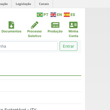
mação
Legislação
Canais
PT
EN
ES
Documentos
Processo
Produção
Minha
Seletivo
Conta
Entrar
to Sustentável - ITV