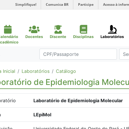
Simplifique!
Comunica BR
Participe
Acesso à infor
alendário
Docentes
Discente
Disciplinas
Laboratórios
cadêmico
.
 Inicial
Laboratórios
Catálogo
oratório de Epidemiologia Molecu
ratório
Laboratório de Epidemiologia Molecular
a
LEpiMol
ituição
Universidade Federal do Oeste do Pará - 