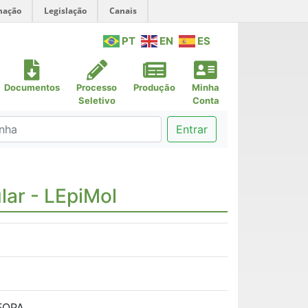
mação
Legislação
Canais
PT
EN
ES
Documentos
Processo
Produção
Minha
Seletivo
Conta
Entrar
lar - LEpiMol
UFOPA