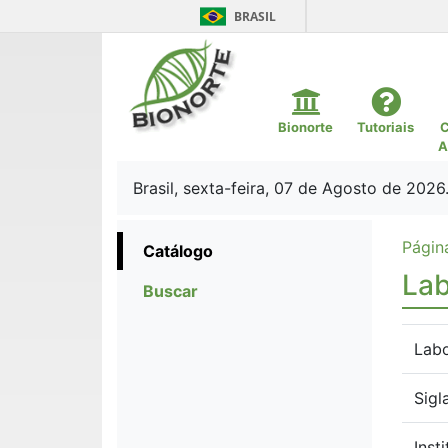
BRASIL
Bionorte
Tutoriais
C
A
Brasil, sexta-feira, 07 de Agosto de 2026
Página
Catálogo
Lab
Buscar
Labo
Sigl
Inst