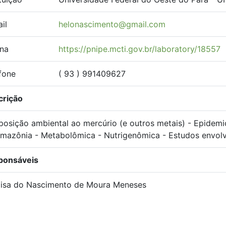
il
helonascimento@gmail.com
na
https://pnipe.mcti.gov.br/laboratory/18557
fone
( 93 ) 991409627
crição
posição ambiental ao mercúrio (e outros metais) - Epidem
mazônia - Metabolômica - Nutrigenômica - Estudos envol
ponsáveis
oisa do Nascimento de Moura Meneses