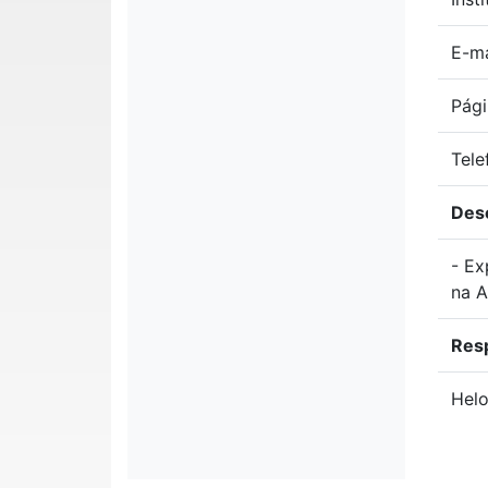
E-ma
Pági
Tele
Des
- Ex
na A
Res
Hel