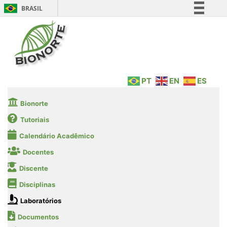
BRASIL
Simplifique!
Comunica BR
Participe
Acesso à informação
PT
EN
ES
Legislação
Canais
Bionorte
Tutoriais
Calendário Acadêmico
Docentes
Discente
Disciplinas
Laboratórios
Documentos