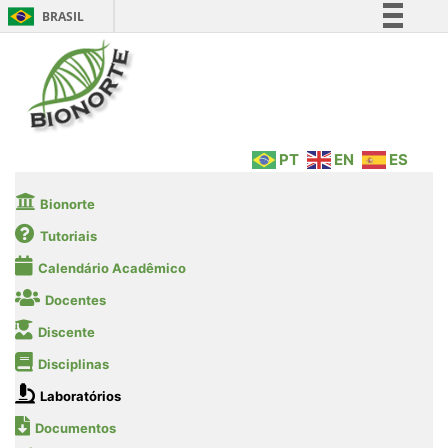
BRASIL
Simplifique!
Comunica BR
Participe
Acesso à informação
PT
EN
ES
Legislação
Canais
Bionorte
Tutoriais
Calendário Acadêmico
Docentes
Discente
Disciplinas
Laboratórios
Documentos