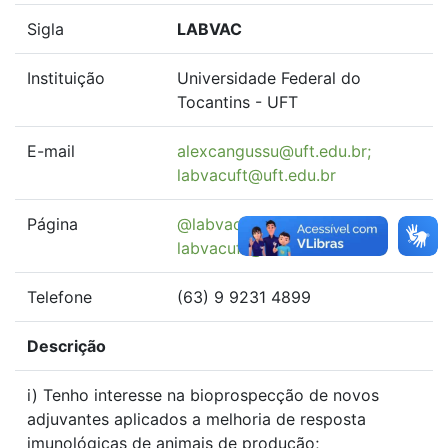
Sigla
LABVAC
Instituição
Universidade Federal do
Tocantins - UFT
E-mail
alexcangussu@uft.edu.br;
labvacuft@uft.edu.br
Página
@labvacgpi;
labvacuft@uft.edu.br
Telefone
(63) 9 9231 4899
Descrição
i) Tenho interesse na bioprospecção de novos
adjuvantes aplicados a melhoria de resposta
imunológicas de animais de produção;