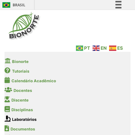
BRASIL
Simplifique!
Comunica BR
Participe
Acesso à informação
PT
EN
ES
Legislação
Canais
Bionorte
Tutoriais
Calendário Acadêmico
Docentes
Discente
Disciplinas
Laboratórios
Documentos