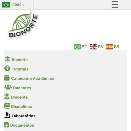
BRASIL
Simplifique!
Comunica BR
Participe
Acesso à informação
PT
EN
ES
Legislação
Canais
Bionorte
Tutoriais
Calendário Acadêmico
Docentes
Discente
Disciplinas
Laboratórios
Documentos