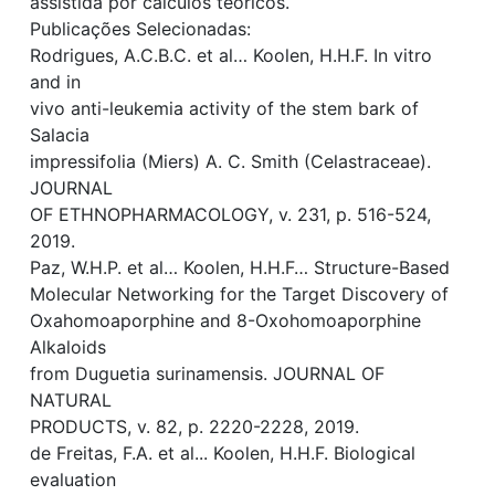
assistida por cálculos teóricos.
Publicações Selecionadas:
Rodrigues, A.C.B.C. et al… Koolen, H.H.F. In vitro
and in
vivo anti-leukemia activity of the stem bark of
Salacia
impressifolia (Miers) A. C. Smith (Celastraceae).
JOURNAL
OF ETHNOPHARMACOLOGY, v. 231, p. 516-524,
2019.
Paz, W.H.P. et al… Koolen, H.H.F… Structure-Based
Molecular Networking for the Target Discovery of
Oxahomoaporphine and 8-Oxohomoaporphine
Alkaloids
from Duguetia surinamensis. JOURNAL OF
NATURAL
PRODUCTS, v. 82, p. 2220-2228, 2019.
de Freitas, F.A. et al... Koolen, H.H.F. Biological
evaluation