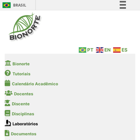
BRASIL
Simplifique!
Comunica BR
Participe
Acesso à informação
PT
EN
ES
Legislação
Canais
Bionorte
Tutoriais
Calendário Acadêmico
Docentes
Discente
Disciplinas
Laboratórios
Documentos