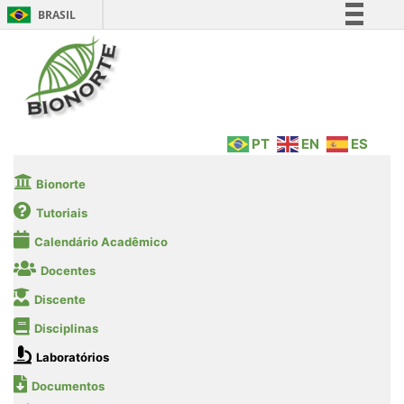
BRASIL
Simplifique!
Comunica BR
Participe
Acesso à informação
PT
EN
ES
Legislação
Canais
Bionorte
Tutoriais
Calendário Acadêmico
Docentes
Discente
Disciplinas
Laboratórios
Documentos