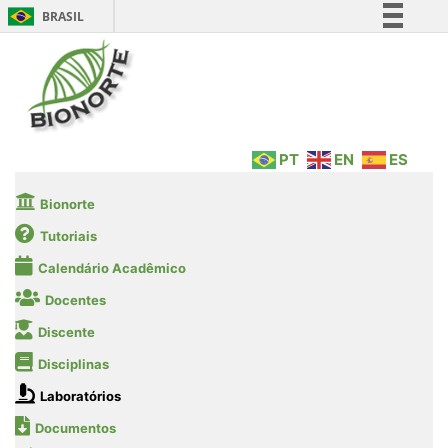
BRASIL
Simplifique!
Comunica BR
Participe
Acesso à informação
PT
EN
ES
Legislação
Canais
Bionorte
Tutoriais
Calendário Acadêmico
Docentes
Discente
Disciplinas
Laboratórios
Documentos