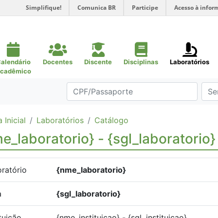
Simplifique!
Comunica BR
Participe
Acesso à infor
alendário
Docentes
Discente
Disciplinas
Laboratórios
cadêmico
 Inicial
Laboratórios
Catálogo
e_laboratorio} - {sgl_laboratorio}
ratório
{nme_laboratorio}
a
{sgl_laboratorio}
ituição
{nme_instituicao} - {sgl_instituicao}