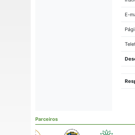
E-ma
Pági
Tele
Des
Res
Parceiros