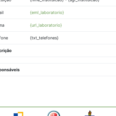
il
{eml_laboratorio}
na
{url_laboratorio}
fone
{txt_telefones}
crição
ponsáveis