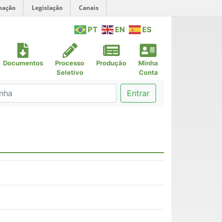
mação
Legislação
Canais
PT
EN
ES
Documentos
Processo
Produção
Minha
Seletivo
Conta
Entrar