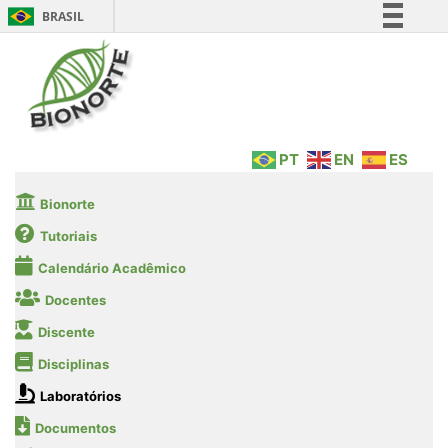
BRASIL
Simplifique!
Comunica BR
Participe
Acesso à informação
PT
EN
ES
Legislação
Canais
Bionorte
Tutoriais
Calendário Acadêmico
Docentes
Discente
Disciplinas
Laboratórios
Documentos