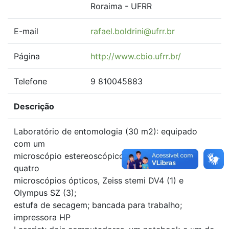
Roraima - UFRR
E-mail
rafael.boldrini@ufrr.br
Página
http://www.cbio.ufrr.br/
Telefone
9 810045883
Descrição
Laboratório de entomologia (30 m2): equipado
com um
microscópio estereoscópico Olympus CX21 (1);
quatro
microscópios ópticos, Zeiss stemi DV4 (1) e
Olympus SZ (3);
estufa de secagem; bancada para trabalho;
impressora HP