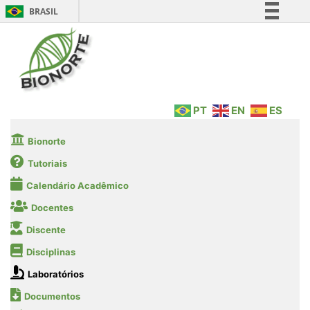
BRASIL
Simplifique!
Comunica BR
Participe
Acesso à informação
PT
EN
ES
Legislação
Canais
Bionorte
Tutoriais
Calendário Acadêmico
Docentes
Discente
Disciplinas
Laboratórios
Documentos