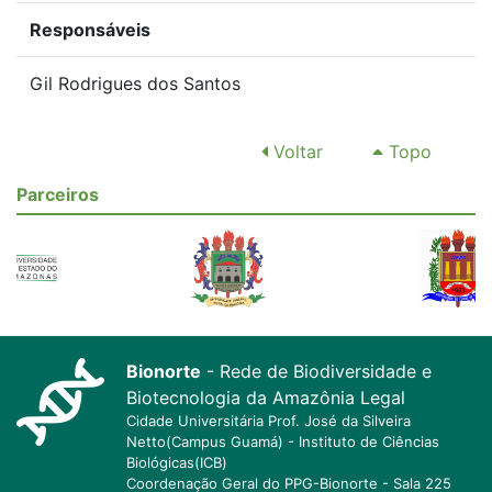
Responsáveis
Gil Rodrigues dos Santos
Voltar
Topo
Parceiros
Bionorte
- Rede de Biodiversidade e
Biotecnologia da Amazônia Legal
Cidade Universitária Prof. José da Silveira
Netto(Campus Guamá) - Instituto de Ciências
Biológicas(ICB)
Coordenação Geral do PPG-Bionorte - Sala 225