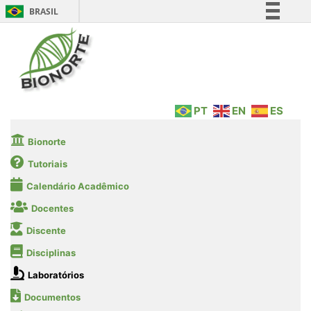
BRASIL
Simplifique!
Comunica BR
Participe
Acesso à informação
PT
EN
ES
Legislação
Canais
Bionorte
Tutoriais
Calendário Acadêmico
Docentes
Discente
Disciplinas
Laboratórios
Documentos