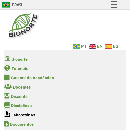
BRASIL
Simplifique!
Comunica BR
Participe
Acesso à informação
PT
EN
ES
Legislação
Canais
Bionorte
Tutoriais
Calendário Acadêmico
Docentes
Discente
Disciplinas
Laboratórios
Documentos