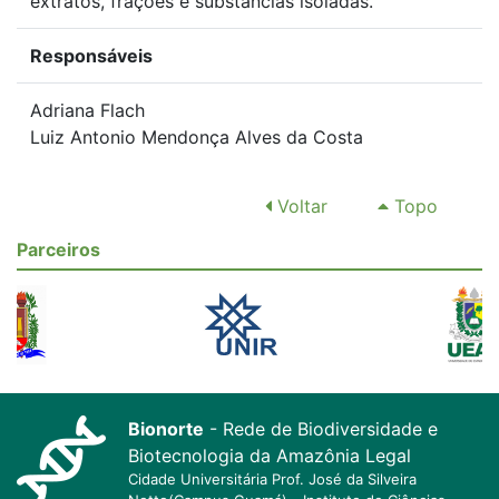
extratos, frações e substâncias isoladas.
Responsáveis
Adriana Flach
Luiz Antonio Mendonça Alves da Costa
Voltar
Topo
Parceiros
Bionorte
- Rede de Biodiversidade e
Biotecnologia da Amazônia Legal
Cidade Universitária Prof. José da Silveira