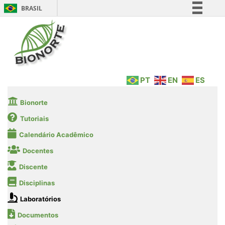
BRASIL
Simplifique!
Comunica BR
Participe
Acesso à informação
PT
EN
ES
Legislação
Canais
Bionorte
Tutoriais
Calendário Acadêmico
Docentes
Discente
Disciplinas
Laboratórios
Documentos