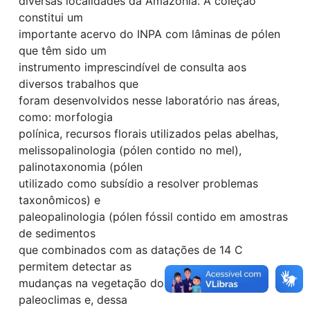
diversas localidades da Amazônia. A coleção
constitui um
importante acervo do INPA com lâminas de pólen
que têm sido um
instrumento imprescindível de consulta aos
diversos trabalhos que
foram desenvolvidos nesse laboratório nas áreas,
como: morfologia
polínica, recursos florais utilizados pelas abelhas,
melissopalinologia (pólen contido no mel),
palinotaxonomia (pólen
utilizado como subsídio a resolver problemas
taxonômicos) e
paleopalinologia (pólen fóssil contido em amostras
de sedimentos
que combinados com as datações de 14 C
permitem detectar as
mudanças na vegetação do passado, inferir
paleoclimas e, dessa