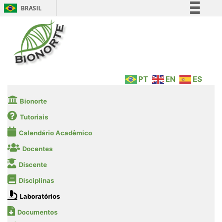
BRASIL
Simplifique!
Comunica BR
Participe
Acesso à informação
PT
EN
ES
Legislação
Canais
Bionorte
Tutoriais
Calendário Acadêmico
Docentes
Discente
Disciplinas
Laboratórios
Documentos