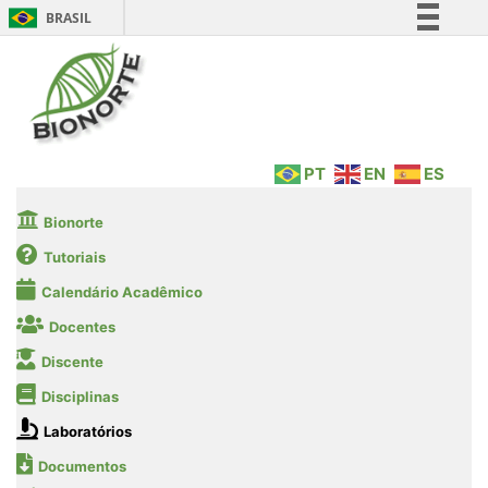
BRASIL
Simplifique!
Comunica BR
Participe
Acesso à informação
PT
EN
ES
Legislação
Canais
Bionorte
Tutoriais
Calendário Acadêmico
Docentes
Discente
Disciplinas
Laboratórios
Documentos