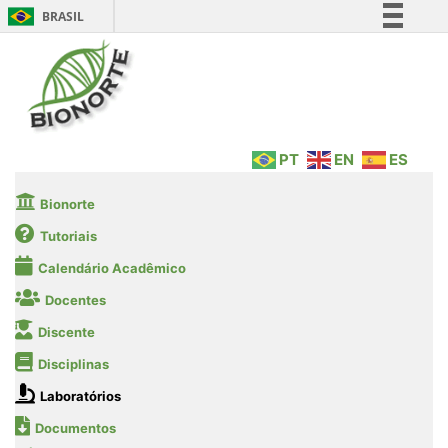
BRASIL
Simplifique!
Comunica BR
Participe
Acesso à informação
PT
EN
ES
Legislação
Canais
Bionorte
Tutoriais
Calendário Acadêmico
Docentes
Discente
Disciplinas
Laboratórios
Documentos