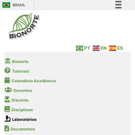
BRASIL
Simplifique!
Comunica BR
Participe
Acesso à informação
PT
EN
ES
Legislação
Canais
Bionorte
Tutoriais
Calendário Acadêmico
Docentes
Discente
Disciplinas
Laboratórios
Documentos