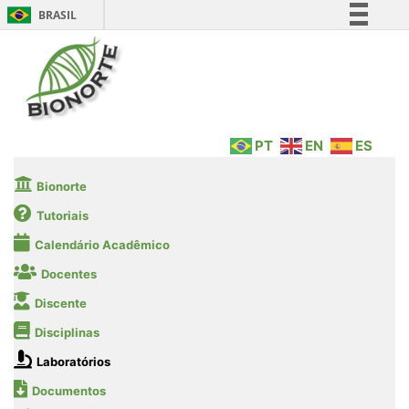
BRASIL
Simplifique!
Comunica BR
Participe
Acesso à informação
PT
EN
ES
Legislação
Canais
Bionorte
Tutoriais
Calendário Acadêmico
Docentes
Discente
Disciplinas
Laboratórios
Documentos