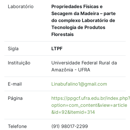
Laboratório
Propriedades Físicas e
Secagem da Madeira – parte
do complexo Laboratório de
Tecnologia de Produtos
Florestais
Sigla
LTPF
Instituição
Universidade Federal Rural da
Amazônia - UFRA
E-mail
Linabufalino1@gmail.com
Página
https://ppgcf.ufra.edu.br/index.php
option=com_content&view=article
&id=92&Itemid=314
Telefone
(91) 98017-2299