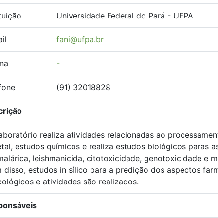
ituição
Universidade Federal do Pará - UFPA
il
fani@ufpa.br
na
-
fone
(91) 32018828
crição
aboratório realiza atividades relacionadas ao processamen
tal, estudos químicos e realiza estudos biológicos paras a
malárica, leishmanicida, citotoxicidade, genotoxicidade e 
 disso, estudos in sílico para a predição dos aspectos far
cológicos e atividades são realizados.
ponsáveis