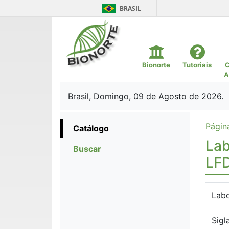
BRASIL
Bionorte
Tutoriais
C
A
Brasil, Domingo, 09 de Agosto de 2026.
Página
Catálogo
Lab
Buscar
LF
Labo
Sigl