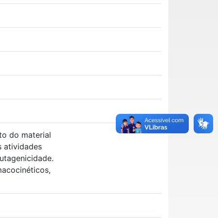
to do material
s atividades
mutagenicidade.
macocinéticos,