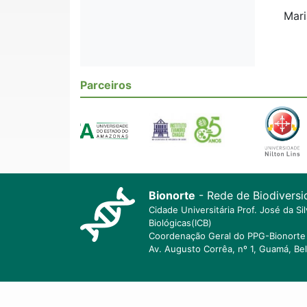
Mari
Parceiros
Bionorte
- Rede de Biodiversi
Cidade Universitária Prof. José da S
Biológicas(ICB)
Coordenação Geral do PPG-Bionorte 
Av. Augusto Corrêa, nº 1, Guamá, Be