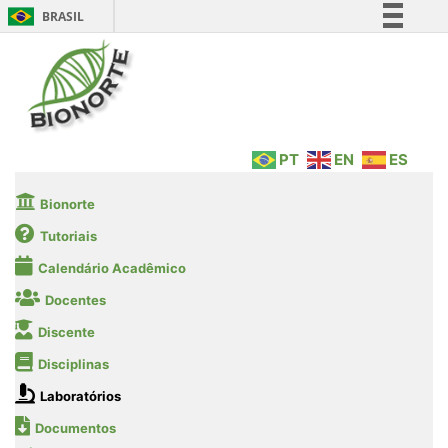
BRASIL
Simplifique!
Comunica BR
Participe
Acesso à informação
PT
EN
ES
Legislação
Canais
Bionorte
Tutoriais
Calendário Acadêmico
Docentes
Discente
Disciplinas
Laboratórios
Documentos