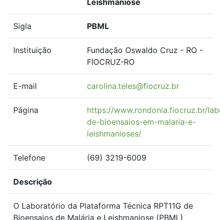
Leishmaniose
Sigla
PBML
Instituição
Fundação Oswaldo Cruz - RO -
FIOCRUZ-RO
E-mail
carolina.teles@fiocruz.br
Página
https://www.rondonia.fiocruz.br/la
de-bioensaios-em-malaria-e-
leishmanioses/
Telefone
(69) 3219-6009
Descrição
O Laboratório da Plataforma Técnica RPT11G de
Bioensaios de Malária e Leishmaniose (PBML)