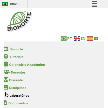
BRASIL
Simplifique!
Comunica BR
Participe
Acesso à informação
PT
EN
ES
Legislação
Canais
Bionorte
Tutoriais
Calendário Acadêmico
Docentes
Discente
Disciplinas
Laboratórios
Documentos