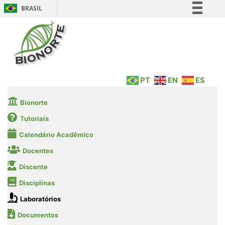
BRASIL
Simplifique!
Comunica BR
Participe
Acesso à informação
PT
EN
ES
Legislação
Canais
Bionorte
Tutoriais
Calendário Acadêmico
Docentes
Discente
Disciplinas
Laboratórios
Documentos