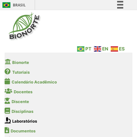
BRASIL
Simplifique!
Comunica BR
Participe
Acesso à informação
PT
EN
ES
Legislação
Canais
Bionorte
Tutoriais
Calendário Acadêmico
Docentes
Discente
Disciplinas
Laboratórios
Documentos