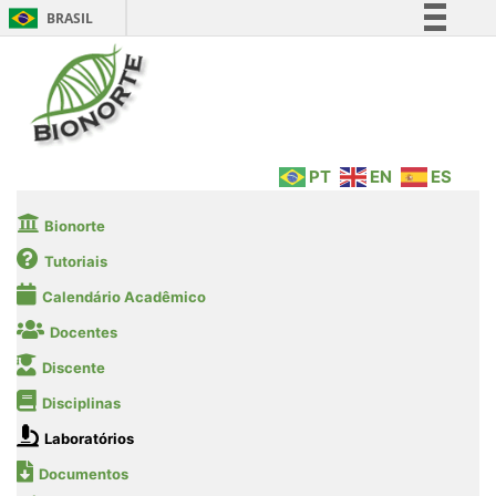
BRASIL
Simplifique!
Comunica BR
Participe
Acesso à informação
PT
EN
ES
Legislação
Canais
Bionorte
Tutoriais
Calendário Acadêmico
Docentes
Discente
Disciplinas
Laboratórios
Documentos