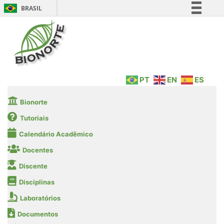
BRASIL
Simplifique!
Comunica BR
Participe
Acesso à informação
PT
EN
ES
Legislação
Canais
Bionorte
Tutoriais
Calendário Acadêmico
Docentes
Discente
Disciplinas
Laboratórios
Documentos