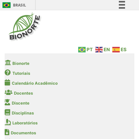
BRASIL
Simplifique!
Comunica BR
Participe
Acesso à informação
PT
EN
ES
Legislação
Canais
Bionorte
Tutoriais
Calendário Acadêmico
Docentes
Discente
Disciplinas
Laboratórios
Documentos