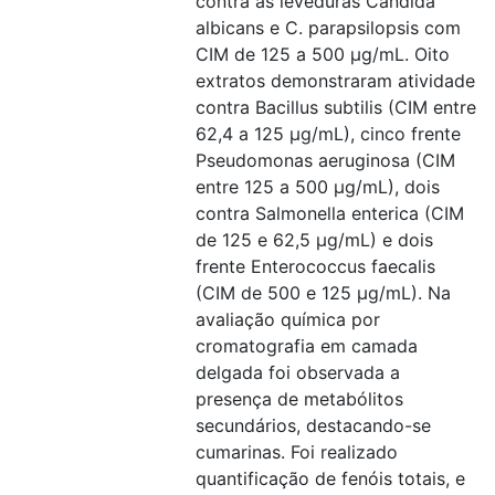
contra as leveduras Candida
albicans e C. parapsilopsis com
CIM de 125 a 500 μg/mL. Oito
extratos demonstraram atividade
contra Bacillus subtilis (CIM entre
62,4 a 125 μg/mL), cinco frente
Pseudomonas aeruginosa (CIM
entre 125 a 500 μg/mL), dois
contra Salmonella enterica (CIM
de 125 e 62,5 μg/mL) e dois
frente Enterococcus faecalis
(CIM de 500 e 125 μg/mL). Na
avaliação química por
cromatografia em camada
delgada foi observada a
presença de metabólitos
secundários, destacando-se
cumarinas. Foi realizado
quantificação de fenóis totais, e