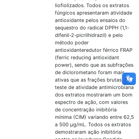
liofiolizados. Todos os extratos
fúngicos apresentaram atividade
antioxidante pelos ensaios do
sequestro do radical DPPH (1,1-
difenil-2-picrilhidrazil) e pelo
método poder
antioxidanteredutor férrico FRAP
(ferric reducing antioxidant
power), sendo que as subfrações
de diclorometano foram mais
ativas que as frações brutas. O
teste de atividade antimicrobiana
dos extratos mostraram um bom
espectro de ação, com valores
de concentração inibitória
mínima (CIM) variando entre 62,5
a 500 μg/mL. Todos os extratos
demostraram ação inibitória