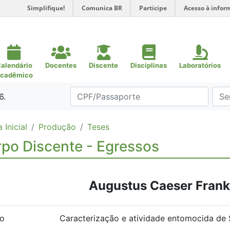
Simplifique!
Comunica BR
Participe
Acesso à infor
alendário
Docentes
Discente
Disciplinas
Laboratórios
cadêmico
6.
 Inicial
Produção
Teses
po Discente - Egressos
Augustus Caeser Franke
lo
Caracterização e atividade entomocida de 