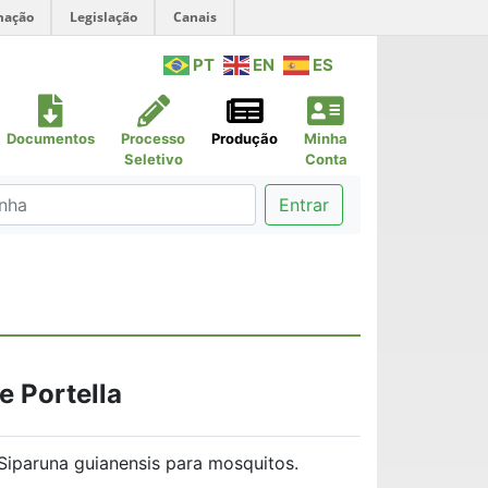
mação
Legislação
Canais
PT
EN
ES
Documentos
Processo
Produção
Minha
Seletivo
Conta
Entrar
 Portella
Siparuna guianensis para mosquitos.