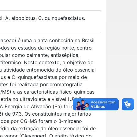
i. A. albopictus. C. quinquefasciatus.
unaceae) é uma planta conhecida no Brasil
odos os estados da região norte, centro
pular como calmante, antisséptica,
antitérmico. Neste contexto, o objetivo do
r a atividade entomocida do óleo essencial
ctus e C. quinquefasciatus por meio de
es foi realizada por cromatografia
S) e as características fisico-químicas
ria no ultravioleta e visível (UVVis) e
 A Energia de Ativação (Ea) foi de 43,1 Kj
) de 97,3. Os constituintes majoritários
icados por CG-MS foram o β-mirceno
io da extração do óleo essencial foi de
 a vapor (Clevenger). O efeito tóxico do