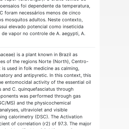
ioensaios foi dependente da temperatura,
°C foram necessários menos de cinco
s mosquitos adultos. Neste contexto,
ssui elevado potencial como inseticida
 de vapor no controle de A. aegypti, A.
aceae) is a plant known in Brazil as
ates of the regions Norte (North), Centro-
 is used in folk medicine as calming,
matory and antipyretic. In this context, this
 entomocidal activity of the essential oil
us and C. quinquefasciatus through
omponents was performed through gas
GC/MS) and the physicochemical
nalyses, ultraviolet and visible
ning calorimetry (DSC). The Activation
ient of correlation (r2) of 97.3. The major