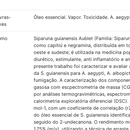
vras-
Óleo essencial. Vapor. Toxicidade. A. aegypt
ves
umo
Siparuna guianensis Aublet (Familia: Sipar
como capitiú e negramina, distribuída em t
oeste e sudeste; é utilizada na medicina po
diurético, estimulante, anti inflamatório e 
presente trabalho foi caracterizar e avalia
da S. guianensis para A. aegypti, A. albopi
fumigação. A caracterização dos component
gasosa com escpectrometria de massa (CG/M
por análises termogravimétricas, espectromet
calorimetria exploratória diferencial (DSC).
mol-1, com um coeficiente de correlação (r2
do óleo essencial de S. guianensis identif
seguido do 2-undecanona. O rendimento méd
1,75% (m/v), utilizando a técnica de arraste