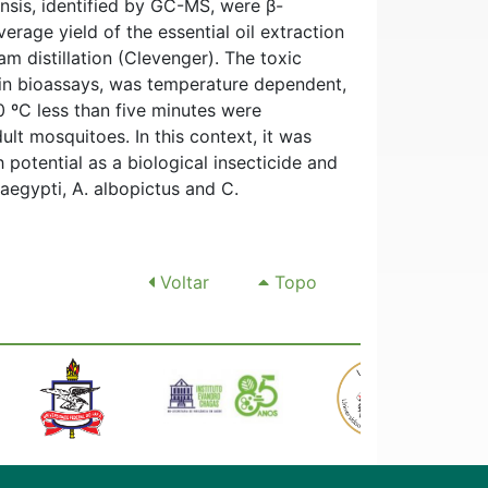
nensis, identified by GC-MS, were β-
age yield of the essential oil extraction
m distillation (Clevenger). The toxic
d in bioassays, was temperature dependent,
 ºC less than five minutes were
lt mosquitoes. In this context, it was
h potential as a biological insecticide and
 aegypti, A. albopictus and C.
Voltar
Topo