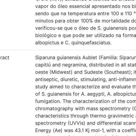
vapor do óleo essencial apresentado nos b
sendo que na temperatura entre 100 e 110 
minutos para obter 100% de mortalidade do
verificou-se que o óleo de S. guianensis po
biológico e que pode ser utilizado na forma
albopictus e C. quinquefasciatus.
ract
Siparuna guianensis Aublet (Familia: Siparun
capitiú and negramina, distributed in all st
oeste (Midwest) and Sudeste (Southeast); it
antiseptic, diuretic, stimulating, anti-inflam
study aimed to characterize and evaluate the
of S. guianensis for A. aegypti, A. albopict
fumigation. The characterization of the c
chromatography with mass spectrometry (
characteristics through thermo gravimetric a
spectrometry (UVVis) and differential scan
Energy (Ae) was 43.1 Kj mol-1, with a coeffic