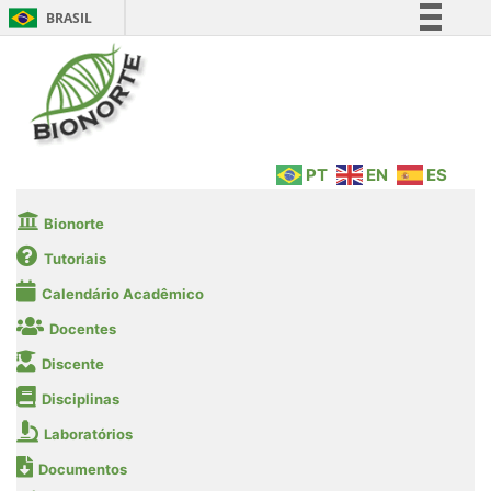
BRASIL
Simplifique!
Comunica BR
Participe
Acesso à informação
PT
EN
ES
Legislação
Canais
Bionorte
Tutoriais
Calendário Acadêmico
Docentes
Discente
Disciplinas
Laboratórios
Documentos