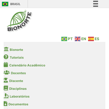
BRASIL
Simplifique!
Comunica BR
Participe
Acesso à informação
PT
EN
ES
Legislação
Canais
Bionorte
Tutoriais
Calendário Acadêmico
Docentes
Discente
Disciplinas
Laboratórios
Documentos