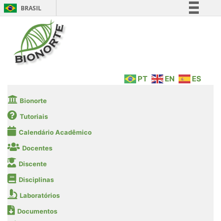
BRASIL
Simplifique!
Comunica BR
Participe
Acesso à informação
PT
EN
ES
Legislação
Canais
Bionorte
Tutoriais
Calendário Acadêmico
Docentes
Discente
Disciplinas
Laboratórios
Documentos