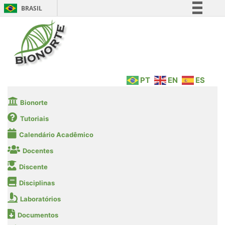
BRASIL
Simplifique!
Comunica BR
Participe
Acesso à informação
PT
EN
ES
Legislação
Canais
Bionorte
Tutoriais
Calendário Acadêmico
Docentes
Discente
Disciplinas
Laboratórios
Documentos