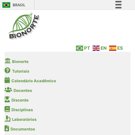
BRASIL
Simplifique!
Comunica BR
Participe
Acesso à informação
PT
EN
ES
Legislação
Canais
Bionorte
Tutoriais
Calendário Acadêmico
Docentes
Discente
Disciplinas
Laboratórios
Documentos