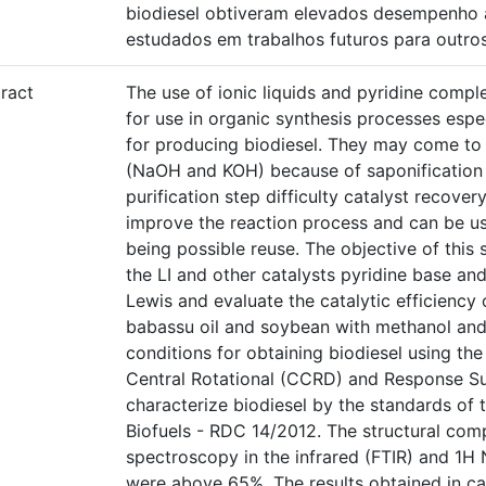
biodiesel obtiveram elevados desempenho a 
estudados em trabalhos futuros para outros
ract
The use of ionic liquids and pyridine comple
for use in organic synthesis processes especi
for producing biodiesel. They may come to
(NaOH and KOH) because of saponification 
purification step difficulty catalyst reco
improve the reaction process and can be use
being possible reuse. The objective of this
the LI and other catalysts pyridine base an
Lewis and evaluate the catalytic efficiency o
babassu oil and soybean with methanol and 
conditions for obtaining biodiesel using th
Central Rotational (CCRD) and Response 
characterize biodiesel by the standards of 
Biofuels - RDC 14/2012. The structural comp
spectroscopy in the infrared (FTIR) and 1H 
were above 65%. The results obtained in cat