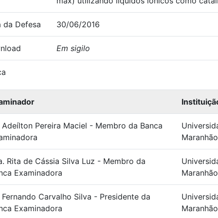
max) utilizando líquidos iônicos como catal
 da Defesa
30/06/2016
nload
Em sigilo
ca
aminador
Instituiçã
. Adeílton Pereira Maciel - Membro da Banca
Universid
aminadora
Maranhão
a. Rita de Cássia Silva Luz - Membro da
Universid
nca Examinadora
Maranhão
. Fernando Carvalho Silva - Presidente da
Universid
nca Examinadora
Maranhão