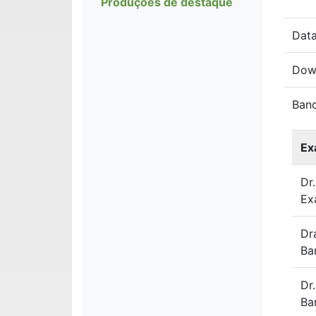
Produções de destaque
Data
Dow
Ban
Ex
Dr
Ex
Dr
Ba
Dr
Ba