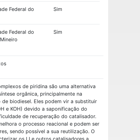
ade Federal do
Sim
ade Federal do
Sim
 Mineiro
xos
omplexos de piridina são uma alternativa
síntese orgânica, principalmente na
de biodiesel. Eles podem vir a substituir
H e KOH) devido a saponificação do
ficuldade de recuperação do catalisador.
elhora o processo reacional e podem ser
es, sendo possível a sua reutilização. O
cterizar os LI e outros catalisadores a