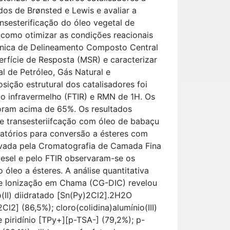
idos de Brønsted e Lewis e avaliar a
ansesterificação do óleo vegetal de
 como otimizar as condições reacionais
écnica de Delineamento Composto Central
rfície de Resposta (MSR) e caracterizar
l de Petróleo, Gás Natural e
ição estrutural dos catalisadores foi
do infravermelho (FTIR) e RMN de 1H. Os
oram acima de 65%. Os resultados
de transesteriifcação com óleo de babaçu
isfatórios para conversão a ésteres com
vada pela Cromatografia de Camada Fina
esel e pelo FTIR observaram-se os
óleo a ésteres. A análise quantitativa
e Ionização em Chama (CG-DIC) revelou
(II) diidratado [Sn(Py)2Cl2].2H2O
2Cl2] (86,5%); cloro(colidina)alumínio(III)
 piridínio [TPy+][p-TSA-] (79,2%); p-