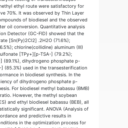
ethyl ethyl route were satisfactory for
ove 70%. It was observed by Thin Layer
ompounds of biodiesel and the observed
ter oil conversion. Quantitative analysis
ion Detector (GC-FID) showed that the
rate [Sn(Py)2Cl2] .2H2O (71.6%);
6.5%); chlorine(collidine) aluminum (III)
sulfonate [TPy+][p-TSA-] (79.2%);
-] (89.1%), dihydrogeno phosphate p-
 (85.3%) used in the transesterification
ormance in biodiesel synthesis. In the
iciency of dihydrogeno phosphate p-
hesis. For biodiesel methyl babassu (BMB)
 ratio. However, the methyl soybean
ES) and ethyl biodiesel babassu (BEB), all
tistically significant. ANOVA (Analysis of
rdance and predictive results in
nditions in the optimization process for