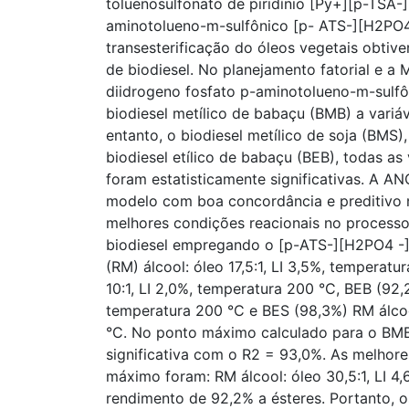
toluenosulfonato de piridínio [Py+][p-TSA-]
aminotolueno-m-sulfônico [p- ATS-][H2PO
transesterificação do óleos vegetais obtiv
de biodiesel. No planejamento fatorial e a
diidrogeno fosfato p-aminotolueno-m-sulfôn
biodiesel metílico de babaçu (BMB) a variáve
entanto, o biodiesel metílico de soja (BMS),
biodiesel etílico de babaçu (BEB), todas as
foram estatisticamente significativas. A A
modelo com boa concordância e preditivo n
melhores condições reacionais no process
biodiesel empregando o [p-ATS-][H2PO4 -]
(RM) álcool: óleo 17,5:1, LI 3,5%, temperat
10:1, LI 2,0%, temperatura 200 °C, BEB (92,2
temperatura 200 °C e BES (98,3%) RM álcool
°C. No ponto máximo calculado para o BMB
significativa com o R2 = 93,0%. As melhor
máximo foram: RM álcool: óleo 30,5:1, LI 4
rendimento de 92,2% a ésteres. Portanto, o