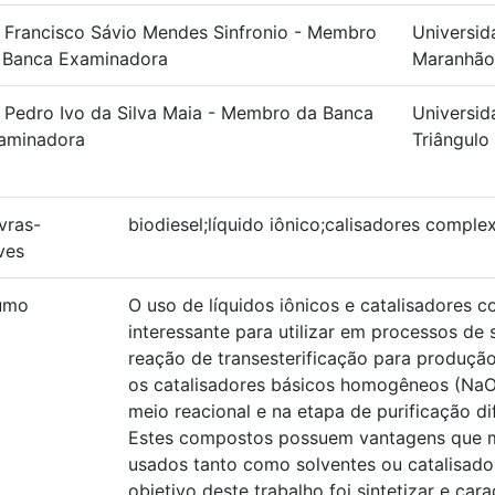
. Francisco Sávio Mendes Sinfronio - Membro
Universid
 Banca Examinadora
Maranhão
. Pedro Ivo da Silva Maia - Membro da Banca
Universid
aminadora
Triângulo
vras-
biodiesel;líquido iônico;calisadores comple
ves
umo
O uso de líquidos iônicos e catalisadores c
interessante para utilizar em processos de 
reação de transesterificação para produção 
os catalisadores básicos homogêneos (NaO
meio reacional e na etapa de purificação di
Estes compostos possuem vantagens que m
usados tanto como solventes ou catalisador
objetivo deste trabalho foi sintetizar e cara