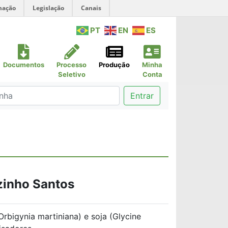
mação
Legislação
Canais
PT
EN
ES
Documentos
Processo
Produção
Minha
Seletivo
Conta
Entrar
zinho Santos
rbigynia martiniana) e soja (Glycine