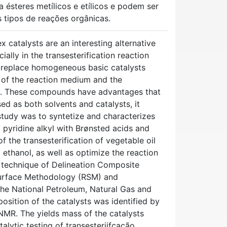
ésteres metílicos e etílicos e podem ser
 tipos de reações orgânicas.
x catalysts are an interesting alternative
ally in the transesterification reaction
 replace homogeneous basic catalysts
of the reaction medium and the
very. These compounds have advantages that
d as both solvents and catalysts, it
 study was to syntetize and characterizes
d pyridine alkyl with Brønsted acids and
f the transesterification of vegetable oil
ethanol, as well as optimize the reaction
e technique of Delineation Composite
Surface Methodology (RSM) and
the National Petroleum, Natural Gas and
osition of the catalysts was identified by
NMR. The yields mass of the catalysts
alytic testing of transesteriifcação