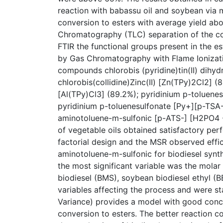
reaction with babassu oil and soybean via m
conversion to esters with average yield ab
Chromatography (TLC) separation of the c
FTIR the functional groups present in the es
by Gas Chromatography with Flame Ionizat
compounds chlorobis (pyridine)tin(II) dihyd
chlorobis(collidine)Zinc(II) [Zn(TPy)2Cl2] (8
[Al(TPy)Cl3] (89.2%); pyridinium p-toluene
pyridinium p-toluenesulfonate [Py+][p-TSA
aminotoluene-m-sulfonic [p-ATS-] [H2PO4 -]
of vegetable oils obtained satisfactory perf
factorial design and the MSR observed eff
aminotoluene-m-sulfonic for biodiesel synt
the most significant variable was the molar
biodiesel (BMS), soybean biodiesel ethyl (B
variables affecting the process and were sta
Variance) provides a model with good conco
conversion to esters. The better reaction co