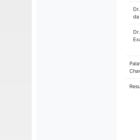
Dr
da
Dr
Ex
Pala
Cha
Res