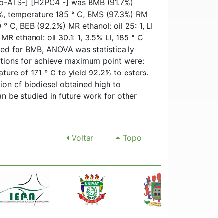
 [p-ATS-] [H2PO4 -] was BMB (91.7%)
3 5%, temperature 185 ° C, BMS (97.3%) RM
 ° C, BEB (92.2%) MR ethanol: oil 25: 1, LI
 ethanol: oil 30.1: 1, 3.5% LI, 185 ° C
ed for BMB, ANOVA was statistically
itions for achieve maximum point were:
ature of 171 ° C to yield 92.2% to esters.
ion of biodiesel obtained high to
n be studied in future work for other
Voltar
Topo