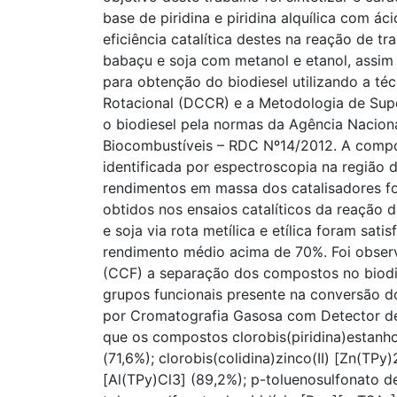
base de piridina e piridina alquílica com ác
eficiência catalítica destes na reação de tr
babaçu e soja com metanol e etanol, assim
para obtenção do biodiesel utilizando a t
Rotacional (DCCR) e a Metodologia de Supe
o biodiesel pela normas da Agência Naciona
Biocombustíveis – RDC Nº14/2012. A compos
identificada por espectroscopia na região 
rendimentos em massa dos catalisadores f
obtidos nos ensaios catalíticos da reação 
e soja via rota metílica e etílica foram sat
rendimento médio acima de 70%. Foi obser
(CCF) a separação dos compostos no biodi
grupos funcionais presente na conversão do 
por Cromatografia Gasosa com Detector d
que os compostos clorobis(piridina)estanho
(71,6%); clorobis(colidina)zinco(II) [Zn(TPy)
[Al(TPy)Cl3] (89,2%); p-toluenosulfonato de