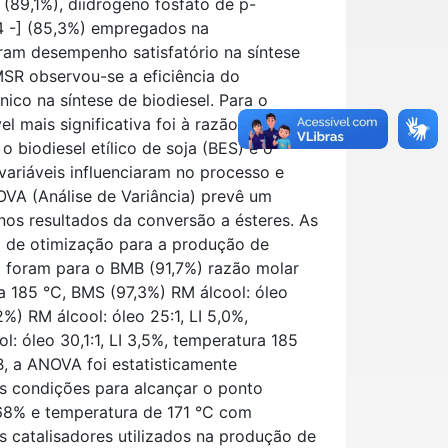
 (89,1%), diidrogeno fosfato de p-
4 -] (85,3%) empregados na
eram desempenho satisfatório na síntese
 MSR observou-se a eficiência do
ico na síntese de biodiesel. Para o
l mais significativa foi à razão molar. No
 o biodiesel etílico de soja (BES) e o
 variáveis influenciaram no processo e
NOVA (Análise de Variância) prevê um
os resultados da conversão a ésteres. As
o de otimização para a produção de
 foram para o BMB (91,7%) razão molar
ura 185 °C, BMS (97,3%) RM álcool: óleo
%) RM álcool: óleo 25:1, LI 5,0%,
: óleo 30,1:1, LI 3,5%, temperatura 185
, a ANOVA foi estatisticamente
es condições para alcançar o ponto
,68% e temperatura de 171 °C com
s catalisadores utilizados na produção de