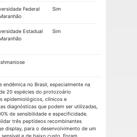
versidade Federal
Sim
Maranhão
versidade Estadual
Sim
Maranhão
eishmaniose
 endêmica no Brasil, especialmente na
de 20 espécies do protozoário
 epidemiológicos, clínicos e
icas diagnósticas que podem ser utilizadas,
0% de sensibilidade e especificidade.
alidar três peptídeos recombinantes
ge display, para o desenvolvimento de um
 sensível e de baixo custo. Foram