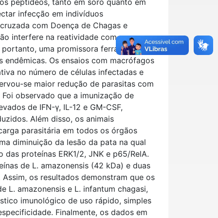
 os peptídeos, tanto em soro quanto em
ctar infecção em indivíduos
o cruzada com Doença de Chagas e
o interfere na reatividade com os
, portanto, uma promissora ferramenta
es endêmicas. Os ensaios com macrófagos
tiva no número de células infectadas e
servou-se maior redução de parasitas com
 Foi observado que a imunização de
evados de IFN-γ, IL-12 e GM-CSF,
duzidos. Além disso, os animais
arga parasitária em todos os órgãos
uma diminuição da lesão da pata na qual
ão das proteínas ERK1/2, JNK e p65/RelA.
teínas de L. amazonensis (42 kDa) e duas
. Assim, os resultados demonstram que os
e L. amazonensis e L. infantum chagasi,
tico imunológico de uso rápido, simples
 especificidade. Finalmente, os dados em