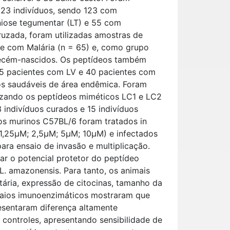
223 indivíduos, sendo 123 com
niose tegumentar (LT) e 55 com
ruzada, foram utilizadas amostras de
e com Malária (n = 65) e, como grupo
 recém-nascidos. Os peptídeos também
65 pacientes com LV e 40 pacientes com
os saudáveis de área endêmica. Foram
lizando os peptídeos miméticos LC1 e LC2
 indivíduos curados e 15 indivíduos
gos murinos C57BL/6 foram tratados in
 1,25μM; 2,5μM; 5μM; 10μM) e infectados
ara ensaio de invasão e multiplicação.
ar o potencial protetor do peptídeo
. amazonensis. Para tanto, os animais
tária, expressão de citocinas, tamanho da
ensaios imunoenzimáticos mostraram que
esentaram diferença altamente
s controles, apresentando sensibilidade de