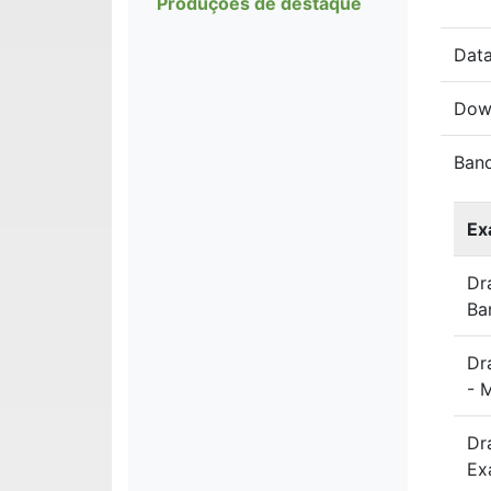
Produções de destaque
Data
Dow
Ban
Ex
Dr
Ba
Dr
- 
Dr
Ex