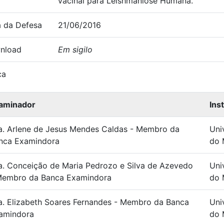
vacinal para Leishmaniose Humana.
 da Defesa
21/06/2016
nload
Em sigilo
ca
aminador
Ins
a. Arlene de Jesus Mendes Caldas - Membro da
Uni
nca Examindora
do 
a. Conceição de Maria Pedrozo e Silva de Azevedo
Uni
Membro da Banca Examindora
do 
a. Elizabeth Soares Fernandes - Membro da Banca
Uni
amindora
do 