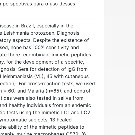
m perspectivas para o uso desses
ease in Brazil, especially in the
he Leishmania protozoan. Diagnosis
ratory aspects. Despite the existence of
sed, none has 100% sensitivity and
idate three recombinant mimetic peptides
y, for the development of a specific,
agnosis. Sera for detection of IgG from
l leishmaniasis (VL), 45 with cutaneous
ection). For cross-reaction tests, we used
n = 60) and Malaria (n=65), and control
ides were also tested in saliva from
, and healthy individuals from an endemic
tic tests using the mimetic LC1 and LC2
symptomatic subjects; 13 healed
the ability of the mimetic peptides to
shmania, murine macrophages C57BL/6