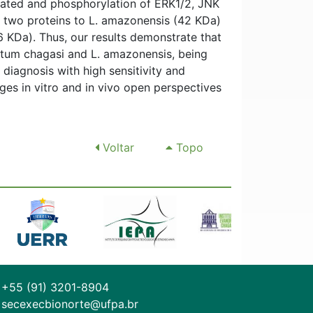
ulated and phosphorylation of ERK1/2, JNK
d two proteins to L. amazonensis (42 KDa)
 KDa). Thus, our results demonstrate that
antum chagasi and L. amazonensis, being
diagnosis with high sensitivity and
ages in vitro and in vivo open perspectives
Voltar
Topo
+55 (91) 3201-8904
secexecbionorte@ufpa.br