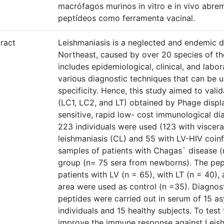
macrófagos murinos in vitro e in vivo abre
peptídeos como ferramenta vacinal.
ract
Leishmaniasis is a neglected and endemic dis
Northeast, caused by over 20 species of t
includes epidemiological, clinical, and labo
various diagnostic techniques that can be u
specificity. Hence, this study aimed to val
(LC1, LC2, and LT) obtained by Phage displa
sensitive, rapid low- cost immunological di
223 individuals were used (123 with viscera
leishmaniasis (CL) and 55 with LV-HIV coinf
samples of patients with Chagas` disease (
group (n= 75 sera from newborns). The pept
patients with LV (n = 65), with LT (n = 40)
area were used as control (n =35). Diagnos
peptides were carried out in serum of 15 a
individuals and 15 healthy subjects. To test 
improve the immune response against Lei