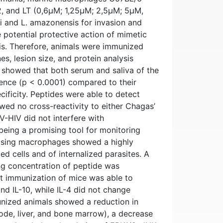
C2, and LT (0,6μM; 1,25μM; 2,5μM; 5μM,
i and L. amazonensis for invasion and
e potential protective action of mimetic
is. Therefore, animals were immunized
es, lesion size, and protein analysis
showed that both serum and saliva of the
erence (p < 0.0001) compared to their
cificity. Peptides were able to detect
wed no cross-reactivity to either Chagas’
LV-HIV did not interfere with
being a promising tool for monitoring
 using macrophages showed a highly
ed cells and of internalized parasites. A
ing concentration of peptide was
t immunization of mice was able to
nd IL-10, while IL-4 did not change
unized animals showed a reduction in
node, liver, and bone marrow), a decrease