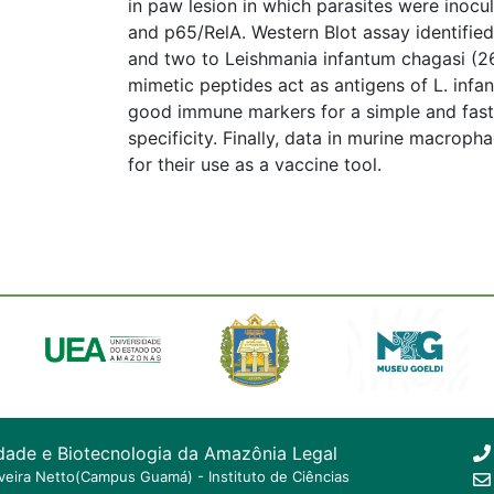
in paw lesion in which parasites were inoc
and p65/RelA. Western Blot assay identifie
and two to Leishmania infantum chagasi (26
mimetic peptides act as antigens of L. inf
good immune markers for a simple and fast 
specificity. Finally, data in murine macroph
for their use as a vaccine tool.
dade e Biotecnologia da Amazônia Legal
ilveira Netto(Campus Guamá) - Instituto de Ciências