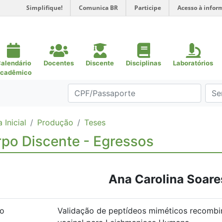
Simplifique!
Comunica BR
Participe
Acesso à infor
alendário
Docentes
Discente
Disciplinas
Laboratórios
cadêmico
 Inicial
Produção
Teses
po Discente - Egressos
Ana Carolina Soare
lo
Validação de peptídeos miméticos recombi