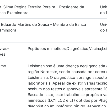
a. Silma Regina Ferreira Pereira - Presidente da
Uni
nca Examindora
do 
. Eduardo Martins de Sousa - Membro da Banca
Uni
amindora
do 
vras-
Peptídeos miméticos;Diagnóstico;Vacina;L
ves
umo
Leishmaniose é uma doença negligenciada e
região Nordeste, sendo causada por cerca 
Leishmania. O diagnóstico abrange aspectos
laboratoriais. Apesar de existir várias técn
nenhum dos testes disponíveis apresenta 10
Baseado nisto, este trabalho se propôs a v
miméticos (LC1, LC2 e LT) obtidos por Pha
diagnóstico imunológico rápido, específico,