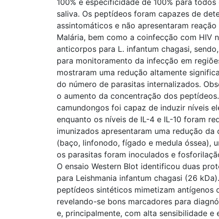
100% e especificidade de 100% para todos
saliva. Os peptídeos foram capazes de dete
assintomáticos e não apresentaram reaçã
Malária, bem como a coinfecção com HIV nã
anticorpos para L. infantum chagasi, sendo
para monitoramento da infecção em regiõ
mostraram uma redução altamente significa
do número de parasitas internalizados. Ob
o aumento da concentração dos peptídeos.
camundongos foi capaz de induzir níveis el
enquanto os níveis de IL-4 e IL-10 foram re
imunizados apresentaram uma redução da c
(baço, linfonodo, fígado e medula óssea), 
os parasitas foram inoculados e fosforilaç
O ensaio Western Blot identificou duas pro
para Leishmania infantum chagasi (26 kDa)
peptídeos sintéticos mimetizam antígenos d
revelando-se bons marcadores para diagnós
e, principalmente, com alta sensibilidade e