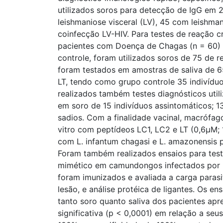
utilizados soros para detecção de IgG em 
leishmaniose visceral (LV), 45 com leishma
coinfecção LV-HIV. Para testes de reação c
pacientes com Doença de Chagas (n = 60) 
controle, foram utilizados soros de 75 de
foram testados em amostras de saliva de 
LT, tendo como grupo controle 35 indivídu
realizados também testes diagnósticos uti
em soro de 15 indivíduos assintomáticos; 13
sadios. Com a finalidade vacinal, macrófa
vitro com peptídeos LC1, LC2 e LT (0,6μM;
com L. infantum chagasi e L. amazonensis p
Foram também realizados ensaios para test
mimético em camundongos infectados por L
foram imunizados e avaliada a carga parasi
lesão, e análise protéica de ligantes. Os 
tanto soro quanto saliva dos pacientes apr
significativa (p < 0,0001) em relação a seu