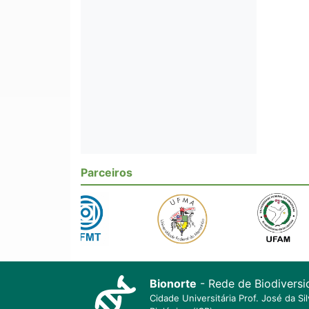
Parceiros
Bionorte
- Rede de Biodiversi
Cidade Universitária Prof. José da S