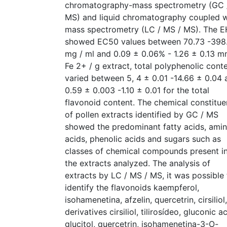
chromatography-mass spectrometry (GC 
MS) and liquid chromatography coupled w
mass spectrometry (LC / MS / MS). The 
showed EC50 values between 70.73 -398
mg / ml and 0.09 ± 0.06% - 1.26 ± 0.13 m
Fe 2+ / g extract, total polyphenolic cont
varied between 5, 4 ± 0.01 -14.66 ± 0.04 
0.59 ± 0.003 -1.10 ± 0.01 for the total
flavonoid content. The chemical constitue
of pollen extracts identified by GC / MS
showed the predominant fatty acids, ami
acids, phenolic acids and sugars such as
classes of chemical compounds present i
the extracts analyzed. The analysis of
extracts by LC / MS / MS, it was possible 
identify the flavonoids kaempferol,
isohamenetina, afzelin, quercetrin, cirsiliol,
derivatives cirsiliol, tilirosídeo, gluconic ac
glucitol, quercetrin, isohamenetina-3-O-