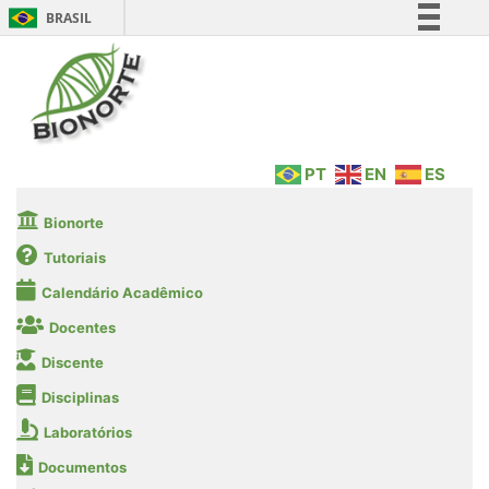
BRASIL
Simplifique!
Comunica BR
Participe
Acesso à informação
PT
EN
ES
Legislação
Canais
Bionorte
Tutoriais
Calendário Acadêmico
Docentes
Discente
Disciplinas
Laboratórios
Documentos