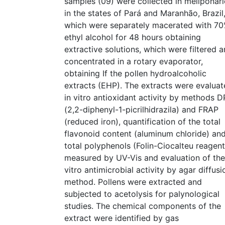
samples (09) were collected in meliponár
in the states of Pará and Maranhão, Brazil
which were separately macerated with 7
ethyl alcohol for 48 hours obtaining
extractive solutions, which were filtered 
concentrated in a rotary evaporator,
obtaining If the pollen hydroalcoholic
extracts (EHP). The extracts were evalua
in vitro antioxidant activity by methods 
(2,2-diphenyl-1-picrilhidrazila) and FRAP
(reduced iron), quantification of the total
flavonoid content (aluminum chloride) an
total polyphenols (Folin-Ciocalteu reagent
measured by UV-Vis and evaluation of the
vitro antimicrobial activity by agar diffusi
method. Pollens were extracted and
subjected to acetolysis for palynological
studies. The chemical components of the
extract were identified by gas