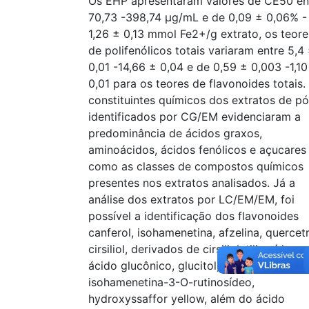
Os EHP apresentaram valores de CE50 en
70,73 -398,74 µg/mL e de 0,09 ± 0,06% -
1,26 ± 0,13 mmol Fe2+/g extrato, os teore
de polifenólicos totais variaram entre 5,4
0,01 -14,66 ± 0,04 e de 0,59 ± 0,003 -1,10
0,01 para os teores de flavonoides totais.
constituintes químicos dos extratos de pó
identificados por CG/EM evidenciaram a
predominância de ácidos graxos,
aminoácidos, ácidos fenólicos e açucares
como as classes de compostos químicos
presentes nos extratos analisados. Já a
análise dos extratos por LC/EM/EM, foi
possível a identificação dos flavonoides
canferol, isohamenetina, afzelina, quercetr
cirsiliol, derivados de cirsiliol, tilirosídeo,
ácido glucônico, glucitol, quercetrina,
isohamenetina-3-O-rutinosídeo,
hydroxyssaffor yellow, além do ácido