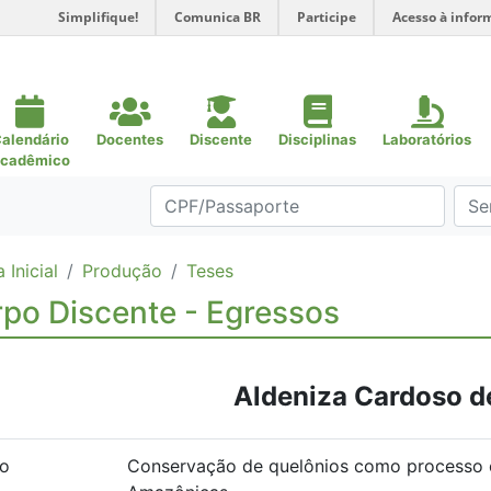
Simplifique!
Comunica BR
Participe
Acesso à infor
alendário
Docentes
Discente
Disciplinas
Laboratórios
cadêmico
 Inicial
Produção
Teses
po Discente - Egressos
Aldeniza Cardoso d
lo
Conservação de quelônios como processo e