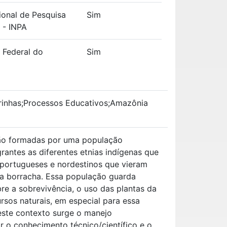
cional de Pesquisa
Sim
 - INPA
 Federal do
Sim
rinhas;Processos Educativos;Amazônia
são formadas por uma população
rantes as diferentes etnias indígenas que
 portugueses e nordestinos que vieram
a borracha. Essa população guarda
bre a sobrevivência, o uso das plantas da
ursos naturais, em especial para essa
este contexto surge o manejo
lar o conhecimento técnico/científico e o