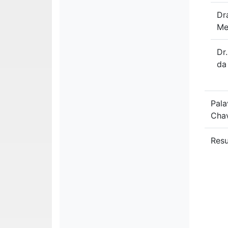
Dr
Me
Dr
da
Pala
Cha
Res