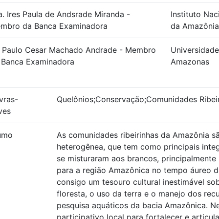
a. Ires Paula de Andsrade Miranda -
Instituto Na
mbro da Banca Examinadora
da Amazônia
. Paulo Cesar Machado Andrade - Membro
Universidade
 Banca Examinadora
Amazonas
vras-
Quelônios;Conservação;Comunidades Ribei
ves
umo
As comunidades ribeirinhas da Amazônia 
heterogênea, que tem como principais integ
se misturaram aos brancos, principalmente
para a região Amazônica no tempo áureo d
consigo um tesouro cultural inestimável so
floresta, o uso da terra e o manejo dos rec
pesquisa aquáticos da bacia Amazônica. N
participativo local para fortalecer e articu