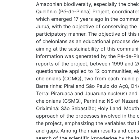
Amazonian biodiversity, especially the ch
Quelônio (Pé-de-Pinha) Project, coordinate
which emerged 17 years ago in the communi
Juruá, with the objective of conserving the 
participatory manner. The objective of this
of chelonians as an educational process de
aiming at the sustainability of this communi
information was generated by the Pé-de-Pin
reports of the project, between 1999 and 2
questionnaire applied to 12 communities, 
chelonians (CCMQ), two from each municipal
Barreirinha: Piraí and São Paulo do Açú, Or
Terra: Piraruacá and Jauaruna nucleus) an
chelonians (CSMQ), Parintins: NS of Nazaré 
Oriximiná: São Sebastião; Holy Land: Mouth
approach of the processes involved in the 
the project, emphasizing the variables that
and gaps. Among the main results and consid
search of the scientific knowledge by the 