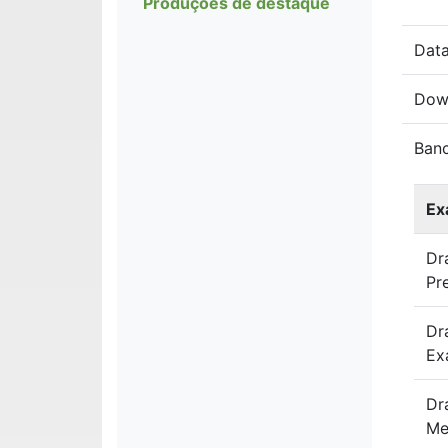
Produções de destaque
Data
Dow
Ban
Ex
Dr
Pr
Dr
Ex
Dr
Me