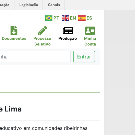
mação
Legislação
Canais
PT
EN
ES
Documentos
Processo
Produção
Minha
Seletivo
Conta
Entrar
e Lima
ducativo em comunidades ribeirinhas