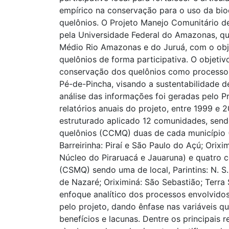
empírico na conservação para o uso da bio
quelônios. O Projeto Manejo Comunitário d
pela Universidade Federal do Amazonas, qu
Médio Rio Amazonas e do Juruá, com o obj
quelônios de forma participativa. O objetivo
conservação dos quelônios como processo 
Pé-de-Pincha, visando a sustentabilidade d
análise das informações foi geradas pelo P
relatórios anuais do projeto, entre 1999 e
estruturado aplicado 12 comunidades, sen
quelônios (CCMQ) duas de cada município (P
Barreirinha: Piraí e São Paulo do Açú; Orixi
Núcleo do Piraruacá e Jauaruna) e quatro
(CSMQ) sendo uma de local, Parintins: N. S.
de Nazaré; Oriximiná: São Sebastião; Terra
enfoque analítico dos processos envolvidos
pelo projeto, dando ênfase nas variáveis q
benefícios e lacunas. Dentre os principais 