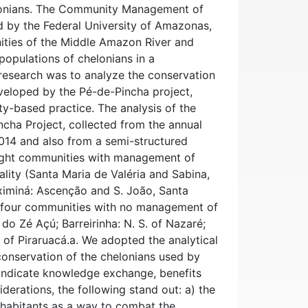
elonians. The Community Management of
d by the Federal University of Amazonas,
ties of the Middle Amazon River and
populations of chelonians in a
 research was to analyze the conservation
veloped by the Pé-de-Pincha project,
ty-based practice. The analysis of the
cha Project, collected from the annual
014 and also from a semi-structured
eight communities with management of
ity (Santa Maria de Valéria and Sabina,
iximiná: Ascenção and S. João, Santa
d four communities with no management of
do Zé Açú; Barreirinha: N. S. of Nazaré;
 of Piraruacá.a. We adopted the analytical
conservation of the chelonians used by
 indicate knowledge exchange, benefits
erations, the following stand out: a) the
inhabitants as a way to combat the