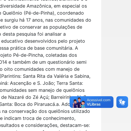
diversidade Amazônica, em especial os
e Quelônio (Pé-de-Pinha), coordenado
e surgiu há 17 anos, nas comunidades do
etivo de conservar as populações de
 desta pesquisa foi analisar a
educativo desenvolvidos pelo projeto
essa prática de base comunitária. A
rojeto Pé-de-Pincha, coletadas dos
 2014 e também de um questionário semi
do oito comunidades com manejo de
arintins: Santa Rita da Valéria e Sabina,
miná: Ascenção e S. João; Terra Santa:
 comunidades sem manejo de quelônios
 de Nazaré do Zé Açú; Barreirinha: N. S.
 Santa: Boca do Piraruacá.a. Adotou-se o
 na conservação dos quelônios utilizado
ue indicam troca de conhecimento,
resultados e considerações, destacam-se: