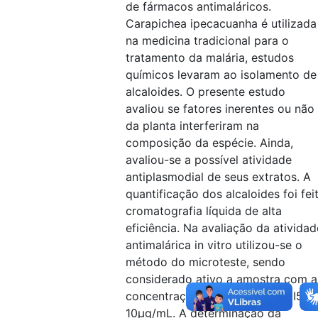
de fármacos antimaláricos.
Carapichea ipecacuanha é utilizada
na medicina tradicional para o
tratamento da malária, estudos
químicos levaram ao isolamento de
alcaloides. O presente estudo
avaliou se fatores inerentes ou não
da planta interferiram na
composição da espécie. Ainda,
avaliou-se a possível atividade
antiplasmodial de seus extratos. A
quantificação dos alcaloides foi fei
cromatografia líquida de alta
eficiência. Na avaliação da atividad
antimalárica in vitro utilizou-se o
método do microteste, sendo
considerado ativo a amostra com a
concentração inibitória 50% (CI50)
10µg/mL. A determinação da