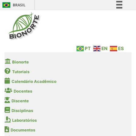
BRASIL
Simplifique!
Comunica BR
Participe
Acesso à informação
PT
EN
ES
Legislação
Canais
Bionorte
Tutoriais
Calendário Acadêmico
Docentes
Discente
Disciplinas
Laboratórios
Documentos