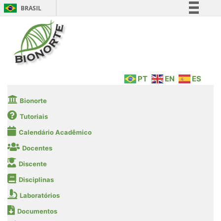
BRASIL
Simplifique!
Comunica BR
Participe
Acesso à informação
PT
EN
ES
Legislação
Canais
Bionorte
Tutoriais
Calendário Acadêmico
Docentes
Discente
Disciplinas
Laboratórios
Documentos