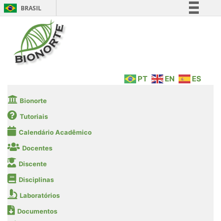
BRASIL
Simplifique!
Comunica BR
Participe
Acesso à informação
PT
EN
ES
Legislação
Canais
Bionorte
Tutoriais
Calendário Acadêmico
Docentes
Discente
Disciplinas
Laboratórios
Documentos