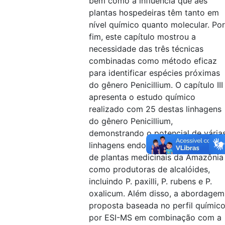
bem como a influência que aes
plantas hospedeiras têm tanto em
nível químico quanto molecular. Por
fim, este capítulo mostrou a
necessidade das três técnicas
combinadas como método eficaz
para identificar espécies próximas
do gênero Penicillium. O capítulo III
apresenta o estudo químico
realizado com 25 destas linhagens
do gênero Penicillium,
demonstrando o potencial de vária
linhagens endofíticas de Penicillium
de plantas medicinais da Amazônia
como produtoras de alcalóides,
incluindo P. paxilli, P. rubens e P.
oxalicum. Além disso, a abordagem
proposta baseada no perfil químic
por ESI-MS em combinação com a