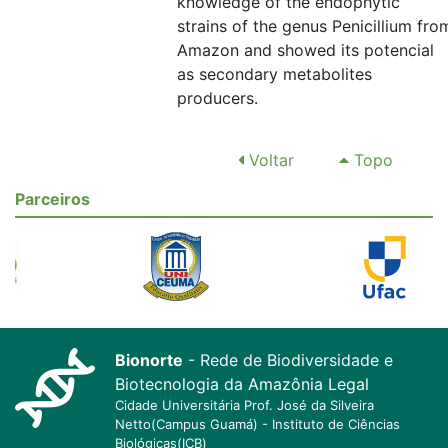
knowledge of the endophytic
strains of the genus Penicillium fro
Amazon and showed its potencial
as secondary metabolites
producers.
Voltar
Topo
Parceiros
Bionorte
- Rede de Biodiversidade e
Biotecnologia da Amazônia Legal
Cidade Universitária Prof. José da Silveira
Netto(Campus Guamá) - Instituto de Ciências
Biológicas(ICB)