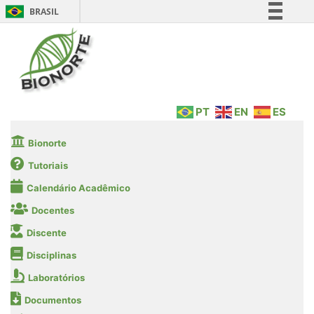
BRASIL
Simplifique!
Comunica BR
Participe
Acesso à informação
PT
EN
ES
Legislação
Canais
Bionorte
Tutoriais
Calendário Acadêmico
Docentes
Discente
Disciplinas
Laboratórios
Documentos