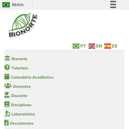
BRASIL
Simplifique!
Comunica BR
Participe
Acesso à informação
PT
EN
ES
Legislação
Canais
Bionorte
Tutoriais
Calendário Acadêmico
Docentes
Discente
Disciplinas
Laboratórios
Documentos